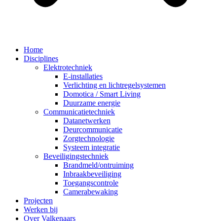
Home
Disciplines
Elektrotechniek
E-installaties
Verlichting en lichtregelsystemen
Domotica / Smart Living
Duurzame energie
Communicatietechniek
Datanetwerken
Deurcommunicatie
Zorgtechnologie
Systeem integratie
Beveiligingstechniek
Brandmeld/ontruiming
Inbraakbeveiliging
Toegangscontrole
Camerabewaking
Projecten
Werken bij
Over Valkenaars