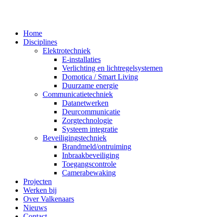
Home
Disciplines
Elektrotechniek
E-installaties
Verlichting en lichtregelsystemen
Domotica / Smart Living
Duurzame energie
Communicatietechniek
Datanetwerken
Deurcommunicatie
Zorgtechnologie
Systeem integratie
Beveiligingstechniek
Brandmeld/ontruiming
Inbraakbeveiliging
Toegangscontrole
Camerabewaking
Projecten
Werken bij
Over Valkenaars
Nieuws
Contact