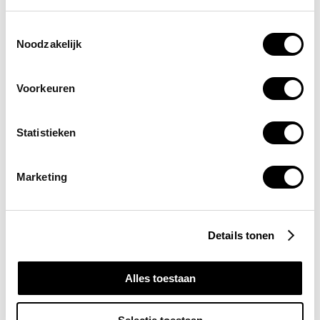
Elektrotechniek
Communicatietechniek
Toestemmingsselectie
Beveiligingstechniek
Noodzakelijk
Contact
Randweg-Zuid 11
Voorkeuren
6021 PT Budel
T.
+31(0)495 - 492232
Kantoortijden
Statistieken
Ma-Vrij: 08:00 - 17:00 uur
Volg ons op social media
Marketing
© 2026 Valkenaars Elektrotechniek
Details tonen
Privacy
Disclaimer
Cookiebeleid
Alles toestaan
Onderdeel van DES Group
© 2026 Valkenaars Elektrotechniek