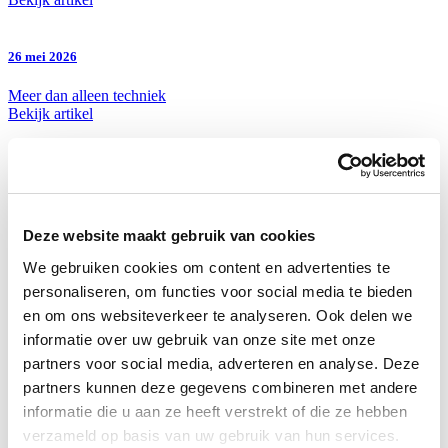
26 mei 2026
Meer dan alleen techniek
Bekijk artikel
23 april 2026
De basis voor succes
Bekijk artikel
Deze website maakt gebruik van cookies
Over Valkenaars
We gebruiken cookies om content en advertenties te
personaliseren, om functies voor social media te bieden
Nieuws
en om ons websiteverkeer te analyseren. Ook delen we
Projecten
informatie over uw gebruik van onze site met onze
Vacatures
Over Valkenaars
partners voor social media, adverteren en analyse. Deze
Organisatie
partners kunnen deze gegevens combineren met andere
informatie die u aan ze heeft verstrekt of die ze hebben
Disciplines
verzameld op basis van uw gebruik van hun services.